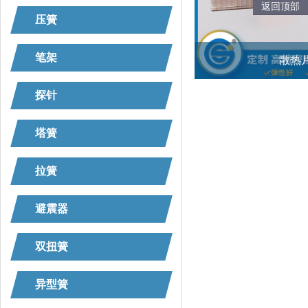
返回顶部
压簧
笔架
散热
散热片
探针
塔簧
拉簧
避震器
双扭簧
异型簧