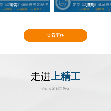
扭簧
扭簧
查看更多
走进
上精工
诚信立足 创新致远