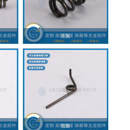
压簧
扭簧