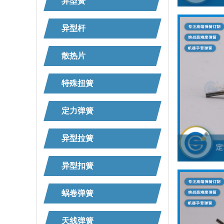
异型簧
异型杆
散热片
特殊扭簧
定力弹簧
异型拉簧
异型扣簧
蜗卷弹簧
天线弹簧