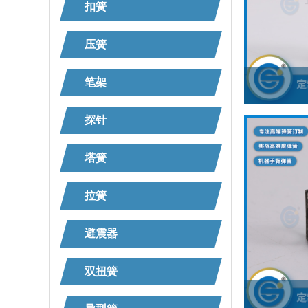
扣簧
压簧
笔架
探针
塔簧
拉簧
避震器
双扭簧