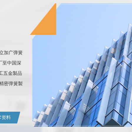
成立加广弹簧
厂至中国深
工五金製品
M精密弹簧製
术资料