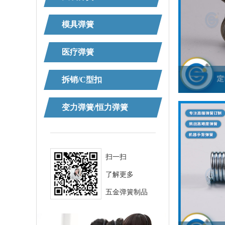
模具弹簧
医疗弹簧
拆销/C型扣
变力弹簧/恒力弹簧
扫一扫
了解更多
五金弹簧制品