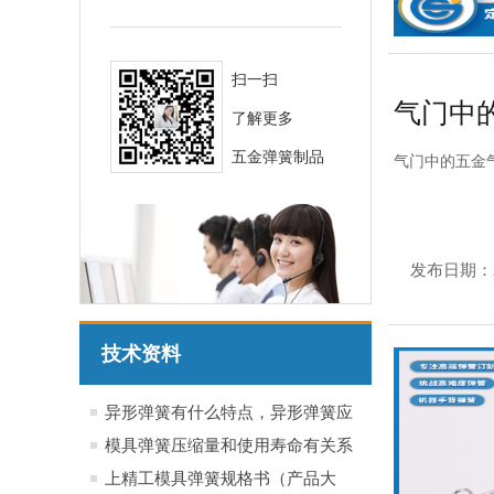
扫一扫
气门中
了解更多
五金弹簧制品
气门中的五金
发布日期：
技术资料
异形弹簧有什么特点，异形弹簧应
用于哪些行业产品
模具弹簧压缩量和使用寿命有关系
吗？
上精工模具弹簧规格书（产品大