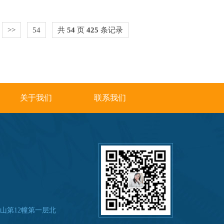
>>
54
共
54
页
425
条记录
关于我们
联系我们
山第12幢第一层北