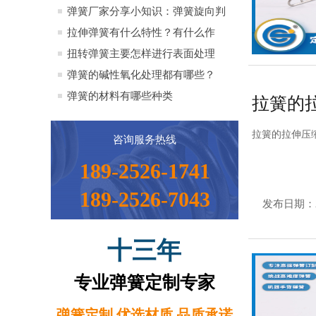
全）
弹簧厂家分享小知识：弹簧旋向判
定方法小知识
拉伸弹簧有什么特性？有什么作
用？
扭转弹簧主要怎样进行表面处理
弹簧的碱性氧化处理都有哪些？
弹簧的材料有哪些种类
拉簧的
拉簧的拉伸压
咨询服务热线
189-2526-1741
189-2526-7043
发布日期：
十三年
专业弹簧定制专家
弹簧定制 优选材质 品质承诺