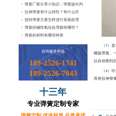
全）
弹簧厂家分享小知识：弹簧旋向判
定方法小知识
拉伸弹簧有什么特性？有什么作
用？
扭转弹簧主要怎样进行表面处理
弹簧的碱性氧化处理都有哪些？
弹簧的材料有哪些种类
（3）
咨询服务热线
螺旋弹簧。
189-2526-1741
以自动推到
（4）
189-2526-7043
具有拉伸弹
十三年
专业弹簧定制专家
弹簧定制 优选材质 品质承诺