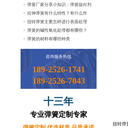
全）
弹簧厂家分享小知识：弹簧旋向判
定方法小知识
拉伸弹簧有什么特性？有什么作
用？
扭转弹簧主要怎样进行表面处理
弹簧的碱性氧化处理都有哪些？
弹簧的材料有哪些种类
咨询服务热线
189-2526-1741
189-2526-7043
十三年
专业弹簧定制专家
扭转弹
弹簧定制 优选材质 品质承诺