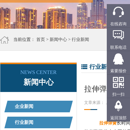
在线咨询
当前位置：
首页
>
新闻中心
>
行业新闻
联系电话
行业新闻
索要报价
NEWS CENTER
新闻中心
拉伸弹簧长时
扫一扫
文章来源： 上精工
阅读
企业新闻
返回顶部
行业新闻
拉伸弹簧
长时