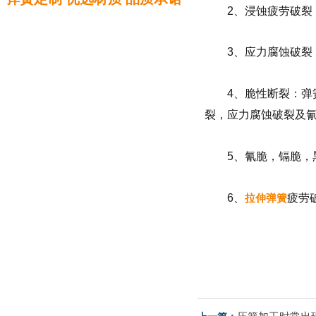
2、浸蚀疲劳破
3、应力腐蚀破
4、脆性断裂：弹
裂，应力腐蚀破裂及
5、氰脆，镉脆，
6、
拉伸弹簧
疲劳