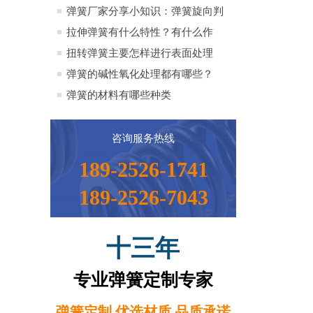
全）
弹簧厂家分享小知识：弹簧旋向判
定方法小知识
拉伸弹簧有什么特性？有什么作
用？
扭转弹簧主要怎样进行表面处理
弹簧的碱性氧化处理都有哪些？
弹簧的材料有哪些种类
咨询服务热线
189-2526-1741
189-2526-7043
十三年
专业弹簧定制专家
弹簧定制 优选材质 品质承诺