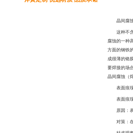
晶间腐
这种不
腐蚀的一种
方面的钢铁的
成很薄的铬
要焊接的场
晶间腐蚀（
表面痕
表面痕
原因：
对策：