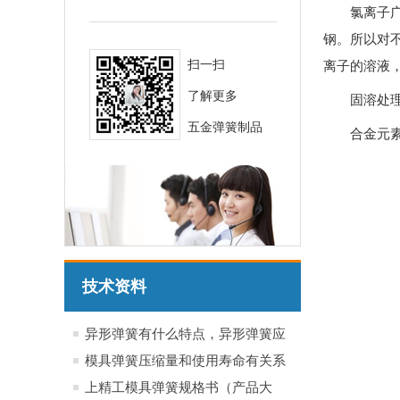
氯离子广
钢。所以对
扫一扫
离子的溶液
了解更多
固溶处
五金弹簧制品
合金元
技术资料
异形弹簧有什么特点，异形弹簧应
用于哪些行业产品
模具弹簧压缩量和使用寿命有关系
吗？
上精工模具弹簧规格书（产品大