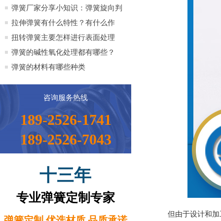
全）
弹簧厂家分享小知识：弹簧旋向判
定方法小知识
拉伸弹簧有什么特性？有什么作
用？
扭转弹簧主要怎样进行表面处理
弹簧的碱性氧化处理都有哪些？
弹簧的材料有哪些种类
咨询服务热线
189-2526-1741
189-2526-7043
十三年
专业弹簧定制专家
但由于设计和加工
弹簧定制 优选材质 品质承诺