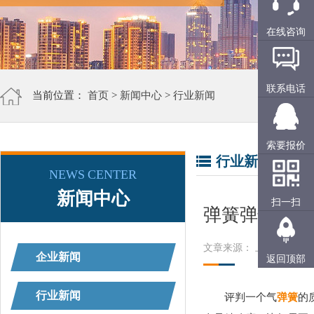
在线咨询
联系电话
当前位置：
首页
>
新闻中心
>
行业新闻
索要报价
行业新闻
NEWS CENTER
新闻中心
扫一扫
弹簧弹性好坏
文章来源： 上精工
阅读
企业新闻
返回顶部
行业新闻
评判一个气
弹簧
的