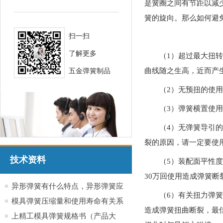
是簧圈之间有节距以减
簧的旋向。那么如何避
扫一扫
了解更多
（1）超过最大扭
曲线随之生高，近而产
五金弹簧制品
（2）无预扭的使
（3）弹簧横置使
（4）无弹簧导引
裂的原因，请一定要使
技术资料
（5）装配面平性
30万回使用造成弹簧断
异形弹簧有什么特点，异形弹簧应
（6）有关扭力弹
用于哪些行业产品
模具弹簧压缩量和使用寿命有关系
造成弹簧扭曲断裂，最佳
吗？
上精工模具弹簧规格书（产品大