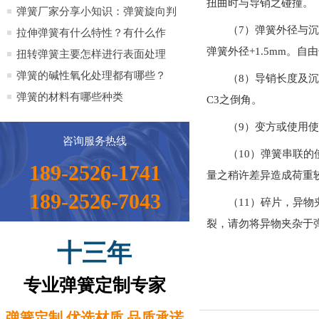
扭曲时与导销之碰撞。
全）
弹簧厂家分享小知识：弹簧旋向判
（7）弹簧外径与
定方法小知识
拉伸弹簧有什么特性？有什么作
弹簧外径+1.5mm。
用？
扭转弹簧主要怎样进行表面处理
弹簧的碱性氧化处理都有哪些？
（8）导销长度及
弹簧的材料有哪些种类
C3之倒角。
（9）变方或使用
咨询服务热线
（10）弹簧串联
189-2526-1741
量之稍许差异造成荷重
189-2526-7043
（11）碎片，异
裂，请勿将异物夹杂于
十三年
专业弹簧定制专家
弹簧定制 优选材质 品质承诺