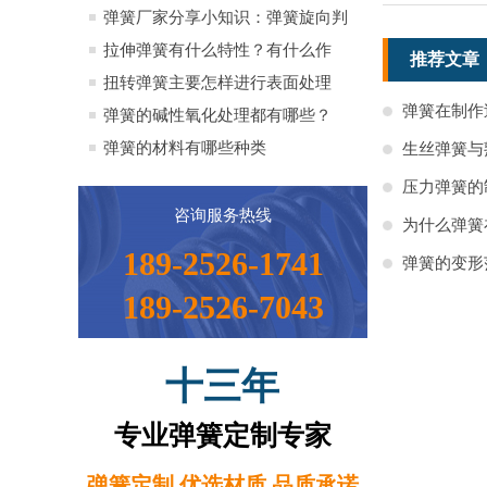
全）
弹簧厂家分享小知识：弹簧旋向判
定方法小知识
拉伸弹簧有什么特性？有什么作
推荐文章
用？
扭转弹簧主要怎样进行表面处理
弹簧在制作
弹簧的碱性氧化处理都有哪些？
弹簧的材料有哪些种类
生丝弹簧与
压力弹簧的
咨询服务热线
为什么弹簧
189-2526-1741
弹簧的变形
189-2526-7043
十三年
专业弹簧定制专家
弹簧定制 优选材质 品质承诺