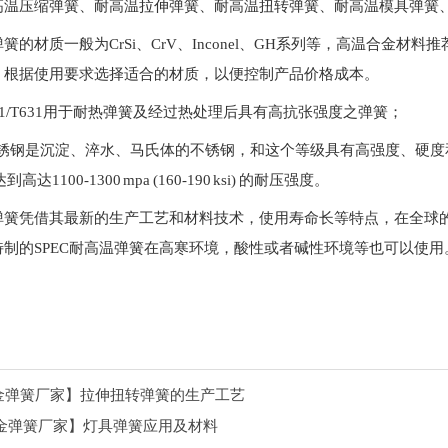
高温压缩弹簧、耐高温拉伸弹簧、耐高温扭转弹簧、耐高温模具弹簧
簧的材质一般为CrSi、CrV、Inconel、GH系列等，高温合金材料推
，根据使用要求选择适合的材质，以便控制产品价格成本。
631J1/T631用于耐热弹簧及经过热处理后具有高抗张强度之弹簧；
30不锈钢是沉淀、淬水、马氏体的不锈钢，和这个等级具有高强度、硬
达1100-1300 mpa (160-190 ksi) 的耐压强度。
弹簧凭借其最新的生产工艺和材料技术，使用寿命长等特点，在全球
特制的SPEC耐高温弹簧在高寒环境，酸性或者碱性环境等也可以使用
金弹簧厂家】拉伸扭转弹簧的生产工艺
金弹簧厂家】灯具弹簧应用及材料