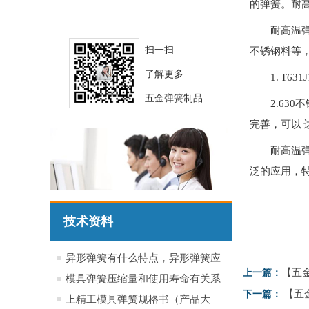
的弹簧。耐
耐高温弹
扫一扫
不锈钢料等
了解更多
1. T
五金弹簧制品
2.6
完善，可以 达到高
耐高温
泛的应用，
技术资料
异形弹簧有什么特点，异形弹簧应
【五
上一篇：
用于哪些行业产品
模具弹簧压缩量和使用寿命有关系
【五
下一篇：
吗？
上精工模具弹簧规格书（产品大