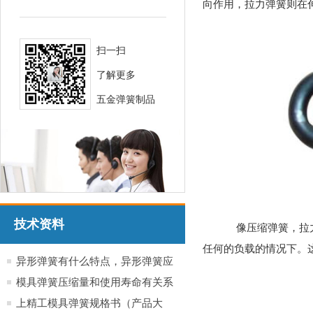
向作用，拉力弹簧则在
扫一扫
了解更多
五金弹簧制品
技术资料
像压缩弹簧，拉力
任何的负载的情况下。
异形弹簧有什么特点，异形弹簧应
用于哪些行业产品
模具弹簧压缩量和使用寿命有关系
吗？
上精工模具弹簧规格书（产品大