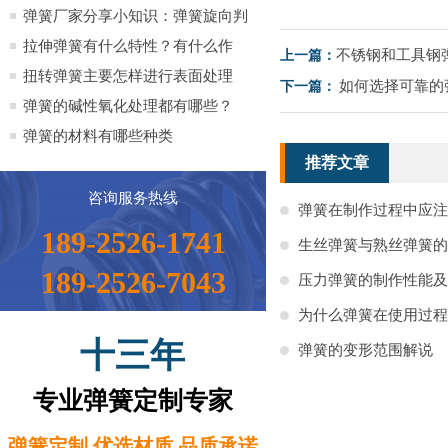
全）
弹簧厂家分享小知识：弹簧旋向判
定方法小知识
拉伸弹簧有什么特性？有什么作
不锈钢和工具钢
上一篇：
用？
扭转弹簧主要怎样进行表面处理
如何选择可靠的
下一篇：
弹簧的碱性氧化处理都有哪些？
弹簧的材料有哪些种类
推荐文章
咨询服务热线
弹簧在制作过程中应注
189-2526-1741
生丝弹簧与熟丝弹簧的
189-2526-7043
压力弹簧的制作性能及
为什么弹簧在使用过程
十三年
弹簧的变形范围解说
专业弹簧定制专家
弹簧定制 优选材质 品质承诺