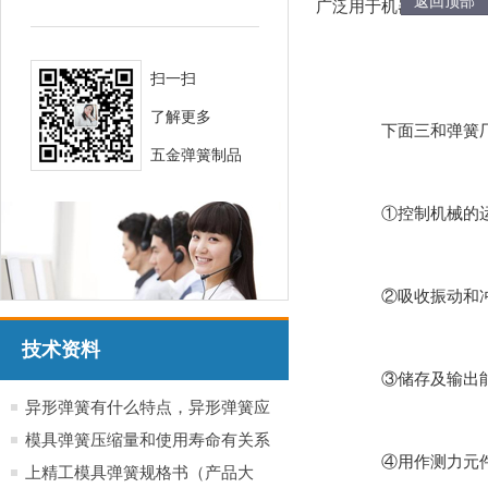
返回顶部
广泛用于机器、仪表中
扫一扫
了解更多
下面三和弹簧厂
五金弹簧制品
①控制机械的运动
②吸收振动和冲击
技术资料
③储存及输出能
异形弹簧有什么特点，异形弹簧应
用于哪些行业产品
模具弹簧压缩量和使用寿命有关系
④用作测力元件，
吗？
上精工模具弹簧规格书（产品大