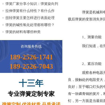
全）
弹簧厂家分享小知识：弹簧旋向判
定方法小知识
拉伸弹簧有什么特性？有什么作
弹簧是机械和电子
用？
扭转弹簧主要怎样进行表面处理
载后弹簧的变形消失并
弹簧的碱性氧化处理都有哪些？
弹簧的材料有哪些种类
1、测量功能
我们知道，在弹性
咨询服务热线
189-2526-1741
2、紧压功能
189-2526-7043
观察各种电器开关
良，接触处的电阻变大
十三年
良好；至于螺口灯头的
专业弹簧定制专家
有一块磷青铜的簧片，
钉，另一方面是当最前
弹簧定制 优选材质 品质承诺