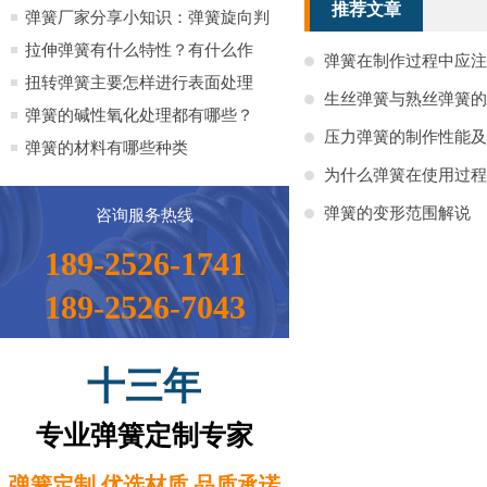
推荐文章
全）
弹簧厂家分享小知识：弹簧旋向判
定方法小知识
拉伸弹簧有什么特性？有什么作
弹簧在制作过程中应注
用？
扭转弹簧主要怎样进行表面处理
生丝弹簧与熟丝弹簧的
弹簧的碱性氧化处理都有哪些？
压力弹簧的制作性能及
弹簧的材料有哪些种类
为什么弹簧在使用过程
弹簧的变形范围解说
咨询服务热线
189-2526-1741
189-2526-7043
十三年
专业弹簧定制专家
弹簧定制 优选材质 品质承诺