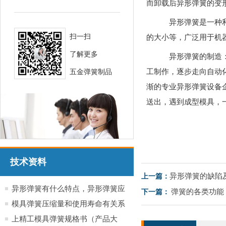
而卸载后异形弹簧的变
异形弹簧是一种利
扫一扫
的大小等，广泛用于机
了解更多
异形弹簧的制造：
工制作，逐步走向自动
五金弹簧制品
渐的专业异形弹簧设备企
送出，遇到成型模具，
技术资料
异形弹簧的缺陷
上一篇：
异形弹簧有什么特点，异形弹簧应
弹簧的各类功能
下一篇：
用于哪些行业产品
模具弹簧压缩量和使用寿命有关系
吗？
上精工模具弹簧规格书（产品大