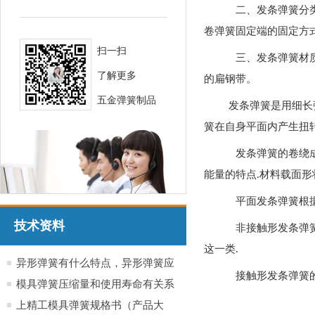
二、发条弹簧分类
卷弹簧固定端的固定方
扫一扫
三、发条弹簧材质：发条
了解更多
的扁钢带。
五金弹簧制品
发条弹簧是用细长弹
簧在自身平面内产生扭转
发条弹簧的卷绕成
能量的特点.材料载面形
平面发条弹簧根据
技术资料
非接触形发条弹簧
这一类.
异形弹簧有什么特点，异形弹簧应
接触形发条弹簧的
用于哪些行业产品
模具弹簧压缩量和使用寿命有关系
吗？
上精工模具弹簧规格书（产品大