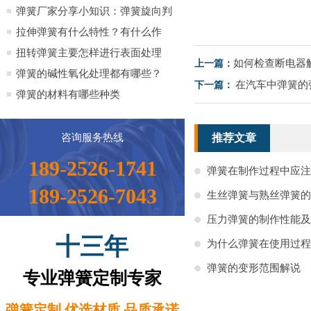
全）
弹簧厂家分享小知识：弹簧旋向判
定方法小知识
拉伸弹簧有什么特性？有什么作
用？
扭转弹簧主要怎样进行表面处理
如何检查断电器
上一篇：
弹簧的碱性氧化处理都有哪些？
在汽车中弹簧的
下一篇：
弹簧的材料有哪些种类
咨询服务热线
推荐文章
189-2526-1741
弹簧在制作过程中应注
189-2526-7043
生丝弹簧与熟丝弹簧的
压力弹簧的制作性能及
十三年
为什么弹簧在使用过程
弹簧的变形范围解说
专业弹簧定制专家
弹簧定制 优选材质 品质承诺