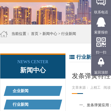
联系电话
索要报价
当前位置：
首页
>
新闻中心
>
行业新闻
扫一扫
行业新闻
NEWS CENTER
新闻中心
返回顶部
发条弹簧特性
文章来源： 上精工
阅读
企业新闻
行业新闻
一、发条弹簧应用