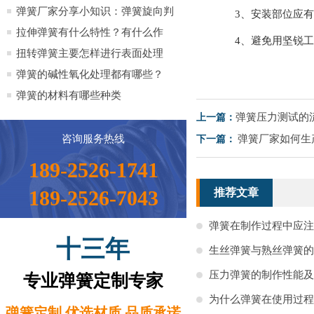
全）
弹簧厂家分享小知识：弹簧旋向判
3、安装部位应有
定方法小知识
拉伸弹簧有什么特性？有什么作
4、避免用坚锐工
用？
扭转弹簧主要怎样进行表面处理
弹簧的碱性氧化处理都有哪些？
弹簧的材料有哪些种类
弹簧压力测试的
上一篇：
咨询服务热线
弹簧厂家如何生
下一篇：
189-2526-1741
189-2526-7043
推荐文章
弹簧在制作过程中应注
十三年
生丝弹簧与熟丝弹簧的
压力弹簧的制作性能及
专业弹簧定制专家
为什么弹簧在使用过程
弹簧定制 优选材质 品质承诺