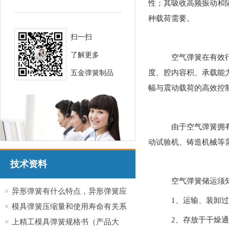
性；其吸收高频振动和
种载荷需要。
扫一扫
了解更多
空气弹簧在有效行
度、腔内容积、承载能
五金弹簧制品
幅与震动载荷的高效控
由于空气弹簧拥有
动试验机、铸造机械等
技术资料
空气弹簧储运须
异形弹簧有什么特点，异形弹簧应
1、运输、装卸过
用于哪些行业产品
模具弹簧压缩量和使用寿命有关系
2、存放于干燥通
吗？
上精工模具弹簧规格书（产品大