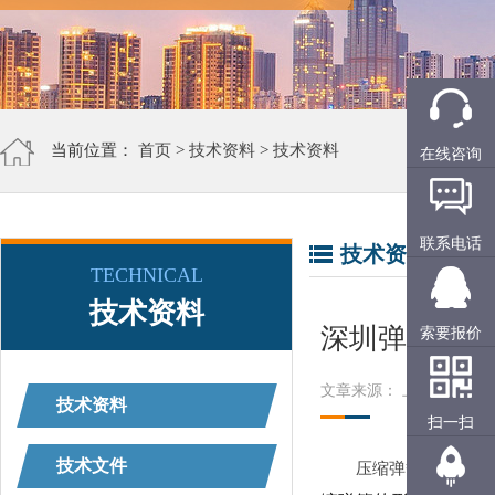
当前位置：
首页
>
技术资料
>
技术资料
在线咨询
联系电话
技术资料
TECHNICAL
技术资料
深圳弹簧厂家
索要报价
文章来源： 上精工
阅读
技术资料
扫一扫
技术文件
压缩弹簧
是承受向