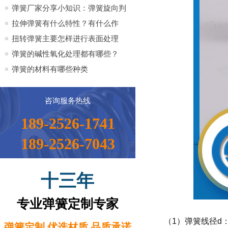
全）
弹簧厂家分享小知识：弹簧旋向判
定方法小知识
拉伸弹簧有什么特性？有什么作
用？
扭转弹簧主要怎样进行表面处理
弹簧的碱性氧化处理都有哪些？
弹簧的材料有哪些种类
咨询服务热线
189-2526-1741
189-2526-7043
十三年
专业弹簧定制专家
（1）弹簧线径d
弹簧定制 优选材质 品质承诺