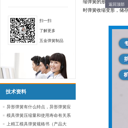
缩弹簧的形状有：圆
返回顶部
时弹簧收缩变形，储
扫一扫
了解更多
五金弹簧制品
技术资料
异形弹簧有什么特点，异形弹簧应
用于哪些行业产品
模具弹簧压缩量和使用寿命有关系
吗？
上精工模具弹簧规格书（产品大