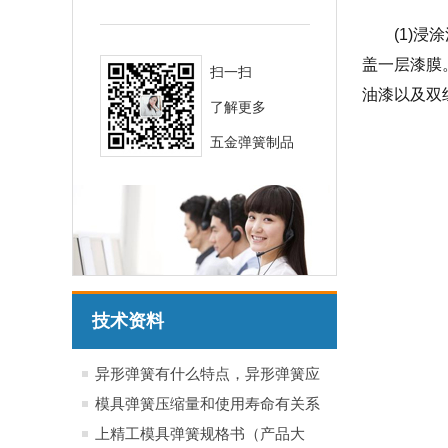
(1)
盖一层漆膜
扫一扫
油漆以及双
了解更多
五金弹簧制品
技术资料
异形弹簧有什么特点，异形弹簧应
用于哪些行业产品
模具弹簧压缩量和使用寿命有关系
吗？
上精工模具弹簧规格书（产品大