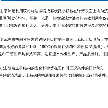
喷涂法 喷涂是利用喷枪将油漆喷成雾状微小颗粒在弹簧表面上均匀
膜厚薄比较均匀、平整、光滑。但喷涂法对油漆的有效利用率仅7
将全部挥发而损耗太大。另外，由于油漆雾粒扩散弥漫及溶剂的
静电喷涂法 将热固性粉末通过喷腔口时的一瞬间，感应上负电荷
将喷涂好的弹簧经150—180℃的温度在烘箱中加热保温(塑化)
n。 这种工艺生产具有效率高、适宜流水作业生产、产品质量好、
其他方法 随着主机结构的变化和弹簧在工作时工况条件的日趋苛
在弹簧清洗后，上特殊防锈油(脂) 来替代传统的氧化或镀层处理