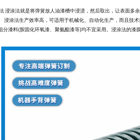
浸涂法 浸涂法就是将弹簧放人油漆槽中浸渍，然后取出，让表面
。 浸涂法生产效率高，可适用于机械化、自动化生产，而且技
组分漆料(胺固化环氧漆、聚氨酯漆等)均不宜采用。浸涂法的漆