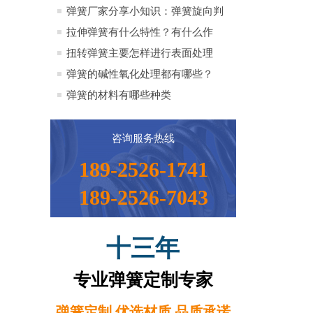
全）
弹簧厂家分享小知识：弹簧旋向判
定方法小知识
拉伸弹簧有什么特性？有什么作
用？
扭转弹簧主要怎样进行表面处理
弹簧的碱性氧化处理都有哪些？
弹簧的材料有哪些种类
咨询服务热线
189-2526-1741
189-2526-7043
十三年
专业弹簧定制专家
弹簧定制 优选材质 品质承诺