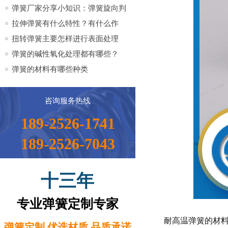
全）
弹簧厂家分享小知识：弹簧旋向判
定方法小知识
拉伸弹簧有什么特性？有什么作
用？
扭转弹簧主要怎样进行表面处理
弹簧的碱性氧化处理都有哪些？
弹簧的材料有哪些种类
咨询服务热线
189-2526-1741
189-2526-7043
十三年
专业弹簧定制专家
耐高温弹簧的材料通
弹簧定制 优选材质 品质承诺