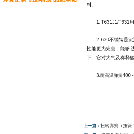
料。
1. T631J1
2. 630不锈
性能更为完善，能够 达到高
下，它对大气及稀释酸或
3.
耐高温弹簧
400
扭转弹簧（扭簧 Tor
上一篇：