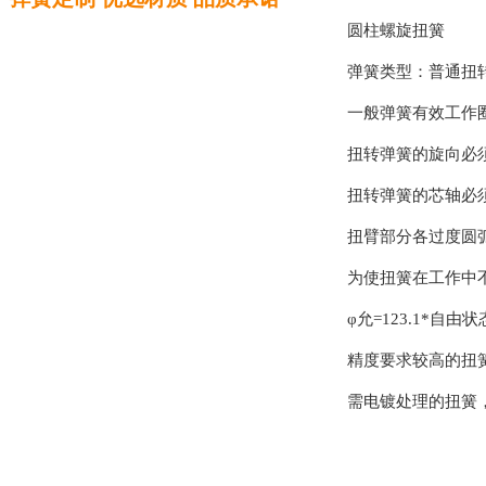
圆柱螺旋扭簧
弹簧类型：普通扭
一般弹簧有效工作圈
扭转弹簧的旋向必
扭转弹簧的芯轴必
扭臂部分各过度圆
为使扭簧在工作中
φ允=123.1*自
精度要求较高的扭
需电镀处理的扭簧