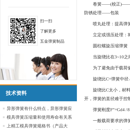
卷簧——(校正)—
防锈处理——包装
扫一扫
喷丸处理：提高弹
了解更多
立定或强压处理：
五金弹簧制品
圆柱螺旋压缩弹簧
当旋绕比在3~10
为了避免由于载荷
旋绕比C=弹簧中径 
旋绕比C太小，材
技术资料
开，弹簧的直径难于控制
异形弹簧有什么特点，异形弹簧应
弹簧刚度F”=Gd4 / 8
用于哪些行业产品
模具弹簧压缩量和使用寿命有关系
一般载荷要求的弹簧
吗？
上精工模具弹簧规格书（产品大