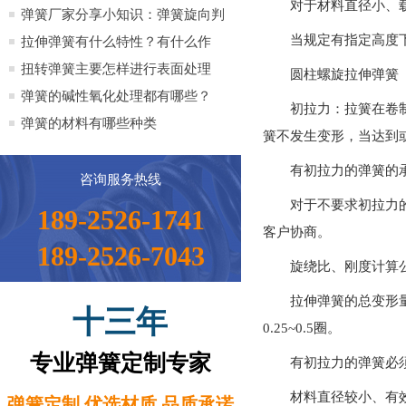
对于材料直径小、
全）
弹簧厂家分享小知识：弹簧旋向判
当规定有指定高度
定方法小知识
拉伸弹簧有什么特性？有什么作
用？
扭转弹簧主要怎样进行表面处理
圆柱螺旋拉伸弹簧
弹簧的碱性氧化处理都有哪些？
初拉力：拉簧在卷
弹簧的材料有哪些种类
簧不发生变形，当达到
有初拉力的弹簧的
咨询服务热线
对于不要求初拉力
189-2526-1741
客户协商。
189-2526-7043
旋绕比、刚度计算
拉伸弹簧的总变形
十三年
0.25~0.5圈。
专业弹簧定制专家
有初拉力的弹簧必
材料直径较小、有
弹簧定制 优选材质 品质承诺