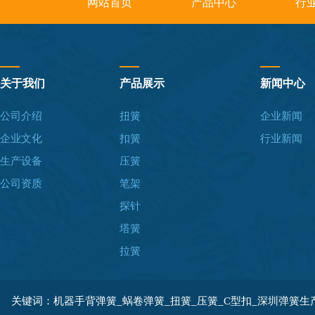
网站首页
产品中心
行
关于我们
产品展示
新闻中心
公司介绍
扭簧
企业新闻
企业文化
扣簧
行业新闻
生产设备
压簧
公司资质
笔架
探针
塔簧
拉簧
关键词：机器手背弹簧_蜗卷弹簧_扭簧_压簧_C型扣_深圳弹簧生产厂家 